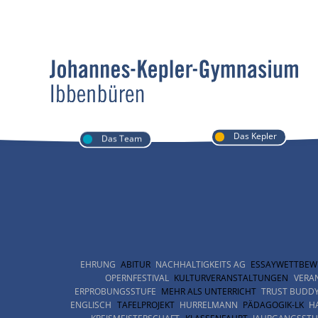
Das Kepler
Das Team
Tabletklassen
IServ
WebUntis
Microsoft O
EHRUNG
ABITUR
NACHHALTIGKEITS AG
ESSAYWETTBEW
OPERNFESTIVAL
KULTURVERANSTALTUNGEN
VERA
ERPROBUNGSSTUFE
MEHR ALS UNTERRICHT
TRUST BUDD
ENGLISCH
TAFELPROJEKT
HURRELMANN
PÄDAGOGIK-LK
H