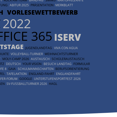
Unser Schulprojekt in Nepal
PI
ROCK AM TURM
BAND-AG
SMIMS
KARTOFFELERNTE
TUNG
ABITUR 2025
PRÄSENTATION
MERKBLATT
H
VORLESEWETTBEWERB
C
2022
FFICE 365
ISERV
TSTAGE
JUGENDLANDTAG
VIVA CON AGUA
DUKTE
VOLLEYBALL-TURNIER
WEIHNACHTSTURNIER
T
MOLY-CAMP 2026
AUSTAUSCH
SCHÜLERAUSTAUSCH
ITZ
DEUTSCH
YOUR VISION
BESUCH LANDTAG
FORMULAR
FE 8
GAIA
SCHULMANNSCHAFTEN
BERUFSORIENTIERUNG
FEL
TAFELAKTION
ENGLAND-FAHRT
ENGLANDFAHRT
LFER-FORUM
GOOGLE
UNTERSTUFENSPORTFEST 2026
GEN
SV-FUSSBALLTURNIER 2026
HAGL