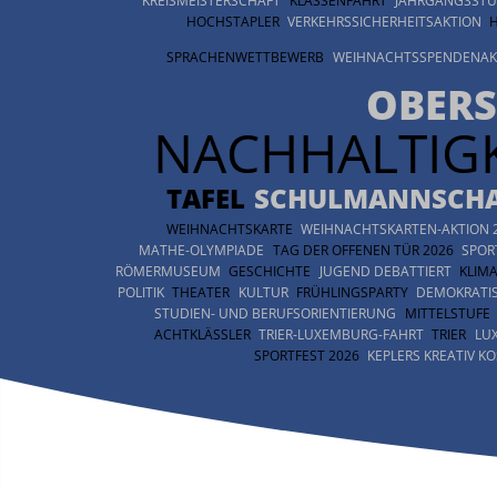
KREISMEISTERSCHAFT
KLASSENFAHRT
JAHRGANGSSTU
HOCHSTAPLER
VERKEHRSSICHERHEITSAKTION
SPRACHENWETTBEWERB
WEIHNACHTSSPENDENAK
OBERS
NACHHALTIGK
TAFEL
SCHULMANNSCHA
WEIHNACHTSKARTE
WEIHNACHTSKARTEN-AKTION 
MATHE-OLYMPIADE
TAG DER OFFENEN TÜR 2026
SPOR
RÖMERMUSEUM
GESCHICHTE
JUGEND DEBATTIERT
KLIM
POLITIK
THEATER
KULTUR
FRÜHLINGSPARTY
DEMOKRATI
STUDIEN- UND BERUFSORIENTIERUNG
MITTELSTUFE
ACHTKLÄSSLER
TRIER-LUXEMBURG-FAHRT
TRIER
LU
SPORTFEST 2026
KEPLERS KREATIV K