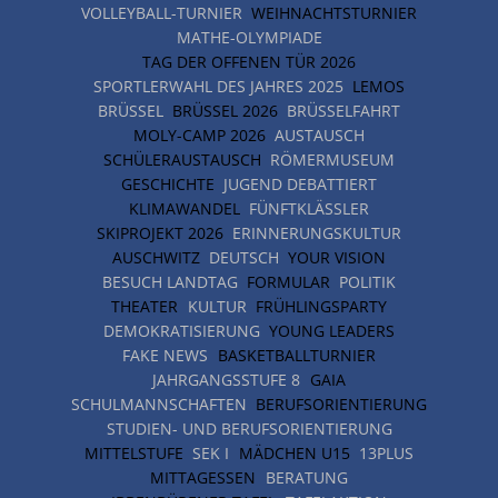
VOLLEYBALL-TURNIER
WEIHNACHTSTURNIER
MATHE-OLYMPIADE
TAG DER OFFENEN TÜR 2026
SPORTLERWAHL DES JAHRES 2025
LEMOS
BRÜSSEL
BRÜSSEL 2026
BRÜSSELFAHRT
MOLY-CAMP 2026
AUSTAUSCH
SCHÜLERAUSTAUSCH
RÖMERMUSEUM
GESCHICHTE
JUGEND DEBATTIERT
KLIMAWANDEL
FÜNFTKLÄSSLER
SKIPROJEKT 2026
ERINNERUNGSKULTUR
AUSCHWITZ
DEUTSCH
YOUR VISION
BESUCH LANDTAG
FORMULAR
POLITIK
THEATER
KULTUR
FRÜHLINGSPARTY
DEMOKRATISIERUNG
YOUNG LEADERS
FAKE NEWS
BASKETBALLTURNIER
JAHRGANGSSTUFE 8
GAIA
SCHULMANNSCHAFTEN
BERUFSORIENTIERUNG
STUDIEN- UND BERUFSORIENTIERUNG
MITTELSTUFE
SEK I
MÄDCHEN U15
13PLUS
MITTAGESSEN
BERATUNG