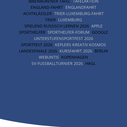
IBBENBÜRENER TAFEL
TAFELAKTION
ENGLAND-FAHRT
ENGLANDFAHRT
ACHTKLÄSSLER
TRIER-LUXEMBURG-FAHRT
TRIER
LUXEMBURG
SPIELEND RUSSISCH LERNEN 2026
APPLE
SPORTHELFER
SPORTHELFER-FORUM
GOOGLE
UNTERSTUFENSPORTFEST 2026
SPORTFEST 2026
KEPLERS KREATIV KOSMOS
LANDESFINALE 2026
KURSFAHRT 2026
BERLIN
WEBUNTIS
KOPENHAGEN
SV-FUSSBALLTURNIER 2026
HAGL