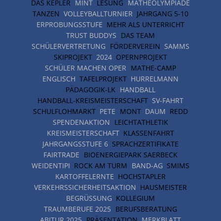
DAS KEPLER
MINT
LESUNG
MATHEOLYMPIADE
TANZEN
VOLLEYBALLTURNIER
JAHRGANG 5-10
ERPROBUNGSSTUFE
MEHR ALS UNTERRICHT
TRUST BUDDYS
DAS TEAM
SCHÜLERVERTRETUNG
FÖRDERVEREIN
SAMMS
SKIPROJEKT
2024
OPERNPROJEKT
SCHÜLER MACHEN OPER
MATHE-CAMP
ENGLISCH
TAFELPROJEKT
HURRELMANN
PÄDAGOGIK-LK
HANDBALL
HANDBALL-KREISMEISTERSCHAFT
SV-FAHRT
SCHULFLOHMARKT
PETE
MONT
DAUM
REDD
SPENDENAKTION
LEICHTATHLETIK
KREISMEISTERSCHAFT
KLASSENFAHRT
JAHRGANGSSTUFE 6
SPRACHZERTIFIKATE
FAIRTRADE
BIOENERGIEPARK SAERBECK
WEIDENTIPI
ROCK AM TURM
BAND-AG
SMIMS
KARTOFFELERNTE
HOCHSTAPLER
VERKEHRSSICHERHEITSAKTION
HAUSMEISTER
BEGRÜSSUNG
KOLLEGIUM
TRAUMBERUFE 2025
BERUFSBERATUNG
ABITUR 2025
PRÄSENTATION
MERKBLATT