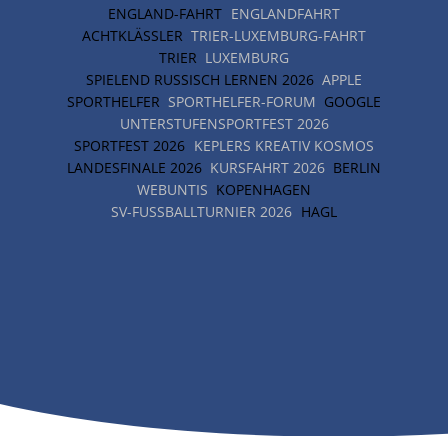
ENGLAND-FAHRT
ENGLANDFAHRT
ACHTKLÄSSLER
TRIER-LUXEMBURG-FAHRT
TRIER
LUXEMBURG
SPIELEND RUSSISCH LERNEN 2026
APPLE
SPORTHELFER
SPORTHELFER-FORUM
GOOGLE
UNTERSTUFENSPORTFEST 2026
SPORTFEST 2026
KEPLERS KREATIV KOSMOS
LANDESFINALE 2026
KURSFAHRT 2026
BERLIN
WEBUNTIS
KOPENHAGEN
SV-FUSSBALLTURNIER 2026
HAGL