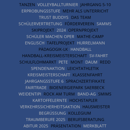
TANZEN
VOLLEYBALLTURNIER
JAHRGANG 5-10
ERPROBUNGSSTUFE
MEHR ALS UNTERRICHT
TRUST BUDDYS
DAS TEAM
SCHÜLERVERTRETUNG
FÖRDERVEREIN
SAMMS
SKIPROJEKT
2024
OPERNPROJEKT
SCHÜLER MACHEN OPER
MATHE-CAMP
ENGLISCH
TAFELPROJEKT
HURRELMANN
PÄDAGOGIK-LK
HANDBALL
HANDBALL-KREISMEISTERSCHAFT
SV-FAHRT
SCHULFLOHMARKT
PETE
MONT
DAUM
REDD
SPENDENAKTION
LEICHTATHLETIK
KREISMEISTERSCHAFT
KLASSENFAHRT
JAHRGANGSSTUFE 6
SPRACHZERTIFIKATE
FAIRTRADE
BIOENERGIEPARK SAERBECK
WEIDENTIPI
ROCK AM TURM
BAND-AG
SMIMS
KARTOFFELERNTE
HOCHSTAPLER
VERKEHRSSICHERHEITSAKTION
HAUSMEISTER
BEGRÜSSUNG
KOLLEGIUM
TRAUMBERUFE 2025
BERUFSBERATUNG
ABITUR 2025
PRÄSENTATION
MERKBLATT