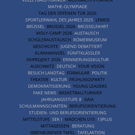
MATHE-OLYMPIADE
TAG DER OFFENEN TÜR 2026
SPORTLERWAHL DES JAHRES 2025
LEMOS
BRÜSSEL
BRÜSSEL 2026
BRÜSSELFAHRT
MOLY-CAMP 2026
AUSTAUSCH
SCHÜLERAUSTAUSCH
RÖMERMUSEUM
GESCHICHTE
JUGEND DEBATTIERT
KLIMAWANDEL
FÜNFTKLÄSSLER
SKIPROJEKT 2026
ERINNERUNGSKULTUR
AUSCHWITZ
DEUTSCH
YOUR VISION
BESUCH LANDTAG
FORMULAR
POLITIK
THEATER
KULTUR
FRÜHLINGSPARTY
DEMOKRATISIERUNG
YOUNG LEADERS
FAKE NEWS
BASKETBALLTURNIER
JAHRGANGSSTUFE 8
GAIA
SCHULMANNSCHAFTEN
BERUFSORIENTIERUNG
STUDIEN- UND BERUFSORIENTIERUNG
MITTELSTUFE
SEK I
MÄDCHEN U15
13PLUS
MITTAGESSEN
BERATUNG
IBBENBÜRENER TAFEL
TAFELAKTION