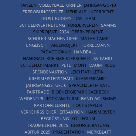
TANZEN
VOLLEYBALLTURNIER
JAHRGANG 5-10
ERPROBUNGSSTUFE
MEHR ALS UNTERRICHT
TRUST BUDDYS
DAS TEAM
SCHÜLERVERTRETUNG
FÖRDERVEREIN
SAMMS
SKIPROJEKT
2024
OPERNPROJEKT
SCHÜLER MACHEN OPER
MATHE-CAMP
ENGLISCH
TAFELPROJEKT
HURRELMANN
PÄDAGOGIK-LK
HANDBALL
HANDBALL-KREISMEISTERSCHAFT
SV-FAHRT
SCHULFLOHMARKT
PETE
MONT
DAUM
REDD
SPENDENAKTION
LEICHTATHLETIK
KREISMEISTERSCHAFT
KLASSENFAHRT
JAHRGANGSSTUFE 6
SPRACHZERTIFIKATE
FAIRTRADE
BIOENERGIEPARK SAERBECK
WEIDENTIPI
ROCK AM TURM
BAND-AG
SMIMS
KARTOFFELERNTE
HOCHSTAPLER
VERKEHRSSICHERHEITSAKTION
HAUSMEISTER
BEGRÜSSUNG
KOLLEGIUM
TRAUMBERUFE 2025
BERUFSBERATUNG
ABITUR 2025
PRÄSENTATION
MERKBLATT