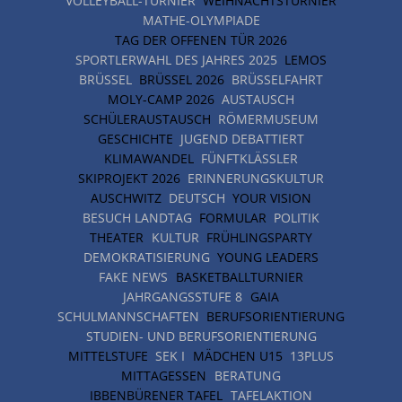
VOLLEYBALL-TURNIER
WEIHNACHTSTURNIER
MATHE-OLYMPIADE
TAG DER OFFENEN TÜR 2026
SPORTLERWAHL DES JAHRES 2025
LEMOS
BRÜSSEL
BRÜSSEL 2026
BRÜSSELFAHRT
MOLY-CAMP 2026
AUSTAUSCH
SCHÜLERAUSTAUSCH
RÖMERMUSEUM
GESCHICHTE
JUGEND DEBATTIERT
KLIMAWANDEL
FÜNFTKLÄSSLER
SKIPROJEKT 2026
ERINNERUNGSKULTUR
AUSCHWITZ
DEUTSCH
YOUR VISION
BESUCH LANDTAG
FORMULAR
POLITIK
THEATER
KULTUR
FRÜHLINGSPARTY
DEMOKRATISIERUNG
YOUNG LEADERS
FAKE NEWS
BASKETBALLTURNIER
JAHRGANGSSTUFE 8
GAIA
SCHULMANNSCHAFTEN
BERUFSORIENTIERUNG
STUDIEN- UND BERUFSORIENTIERUNG
MITTELSTUFE
SEK I
MÄDCHEN U15
13PLUS
MITTAGESSEN
BERATUNG
IBBENBÜRENER TAFEL
TAFELAKTION