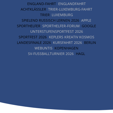
ENGLAND-FAHRT
ENGLANDFAHRT
ACHTKLÄSSLER
TRIER-LUXEMBURG-FAHRT
TRIER
LUXEMBURG
SPIELEND RUSSISCH LERNEN 2026
APPLE
SPORTHELFER
SPORTHELFER-FORUM
GOOGLE
UNTERSTUFENSPORTFEST 2026
SPORTFEST 2026
KEPLERS KREATIV KOSMOS
LANDESFINALE 2026
KURSFAHRT 2026
BERLIN
WEBUNTIS
KOPENHAGEN
SV-FUSSBALLTURNIER 2026
HAGL