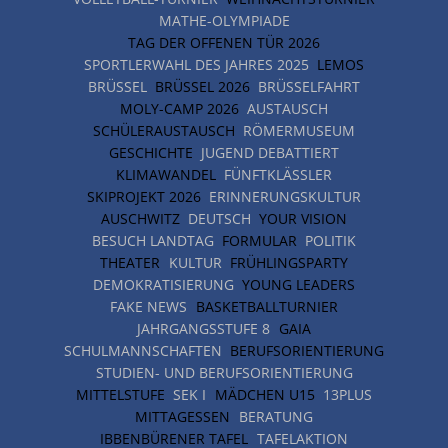
MATHE-OLYMPIADE
TAG DER OFFENEN TÜR 2026
SPORTLERWAHL DES JAHRES 2025
LEMOS
BRÜSSEL
BRÜSSEL 2026
BRÜSSELFAHRT
MOLY-CAMP 2026
AUSTAUSCH
SCHÜLERAUSTAUSCH
RÖMERMUSEUM
GESCHICHTE
JUGEND DEBATTIERT
KLIMAWANDEL
FÜNFTKLÄSSLER
SKIPROJEKT 2026
ERINNERUNGSKULTUR
AUSCHWITZ
DEUTSCH
YOUR VISION
BESUCH LANDTAG
FORMULAR
POLITIK
THEATER
KULTUR
FRÜHLINGSPARTY
DEMOKRATISIERUNG
YOUNG LEADERS
FAKE NEWS
BASKETBALLTURNIER
JAHRGANGSSTUFE 8
GAIA
SCHULMANNSCHAFTEN
BERUFSORIENTIERUNG
STUDIEN- UND BERUFSORIENTIERUNG
MITTELSTUFE
SEK I
MÄDCHEN U15
13PLUS
MITTAGESSEN
BERATUNG
IBBENBÜRENER TAFEL
TAFELAKTION