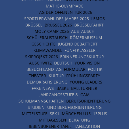
MATHE-OLYMPIADE
TAG DER OFFENEN TÜR 2026
SPORTLERWAHL DES JAHRES 2025
LEMOS
BRÜSSEL
BRÜSSEL 2026
BRÜSSELFAHRT
MOLY-CAMP 2026
AUSTAUSCH
SCHÜLERAUSTAUSCH
RÖMERMUSEUM
GESCHICHTE
JUGEND DEBATTIERT
KLIMAWANDEL
FÜNFTKLÄSSLER
SKIPROJEKT 2026
ERINNERUNGSKULTUR
AUSCHWITZ
DEUTSCH
YOUR VISION
BESUCH LANDTAG
FORMULAR
POLITIK
THEATER
KULTUR
FRÜHLINGSPARTY
DEMOKRATISIERUNG
YOUNG LEADERS
FAKE NEWS
BASKETBALLTURNIER
JAHRGANGSSTUFE 8
GAIA
SCHULMANNSCHAFTEN
BERUFSORIENTIERUNG
STUDIEN- UND BERUFSORIENTIERUNG
MITTELSTUFE
SEK I
MÄDCHEN U15
13PLUS
MITTAGESSEN
BERATUNG
IBBENBÜRENER TAFEL
TAFELAKTION