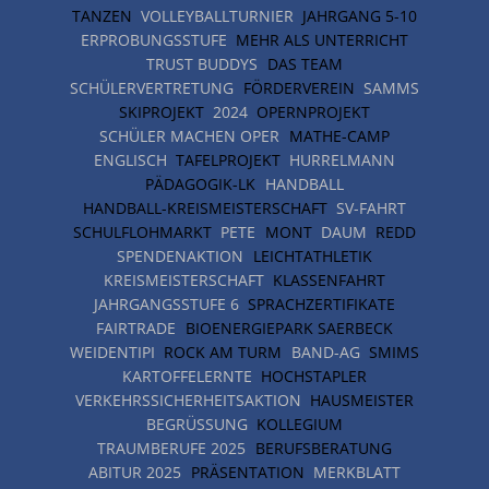
TANZEN
VOLLEYBALLTURNIER
JAHRGANG 5-10
ERPROBUNGSSTUFE
MEHR ALS UNTERRICHT
TRUST BUDDYS
DAS TEAM
SCHÜLERVERTRETUNG
FÖRDERVEREIN
SAMMS
SKIPROJEKT
2024
OPERNPROJEKT
SCHÜLER MACHEN OPER
MATHE-CAMP
ENGLISCH
TAFELPROJEKT
HURRELMANN
PÄDAGOGIK-LK
HANDBALL
HANDBALL-KREISMEISTERSCHAFT
SV-FAHRT
SCHULFLOHMARKT
PETE
MONT
DAUM
REDD
SPENDENAKTION
LEICHTATHLETIK
KREISMEISTERSCHAFT
KLASSENFAHRT
JAHRGANGSSTUFE 6
SPRACHZERTIFIKATE
FAIRTRADE
BIOENERGIEPARK SAERBECK
WEIDENTIPI
ROCK AM TURM
BAND-AG
SMIMS
KARTOFFELERNTE
HOCHSTAPLER
VERKEHRSSICHERHEITSAKTION
HAUSMEISTER
BEGRÜSSUNG
KOLLEGIUM
TRAUMBERUFE 2025
BERUFSBERATUNG
ABITUR 2025
PRÄSENTATION
MERKBLATT