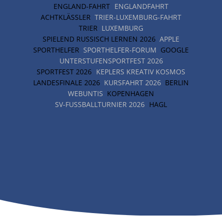
ENGLAND-FAHRT
ENGLANDFAHRT
ACHTKLÄSSLER
TRIER-LUXEMBURG-FAHRT
TRIER
LUXEMBURG
SPIELEND RUSSISCH LERNEN 2026
APPLE
SPORTHELFER
SPORTHELFER-FORUM
GOOGLE
UNTERSTUFENSPORTFEST 2026
SPORTFEST 2026
KEPLERS KREATIV KOSMOS
LANDESFINALE 2026
KURSFAHRT 2026
BERLIN
WEBUNTIS
KOPENHAGEN
SV-FUSSBALLTURNIER 2026
HAGL