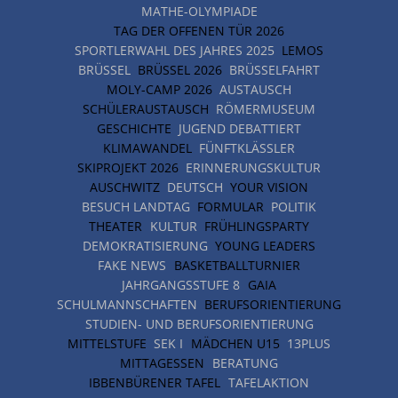
MATHE-OLYMPIADE
TAG DER OFFENEN TÜR 2026
SPORTLERWAHL DES JAHRES 2025
LEMOS
BRÜSSEL
BRÜSSEL 2026
BRÜSSELFAHRT
MOLY-CAMP 2026
AUSTAUSCH
SCHÜLERAUSTAUSCH
RÖMERMUSEUM
GESCHICHTE
JUGEND DEBATTIERT
KLIMAWANDEL
FÜNFTKLÄSSLER
SKIPROJEKT 2026
ERINNERUNGSKULTUR
AUSCHWITZ
DEUTSCH
YOUR VISION
BESUCH LANDTAG
FORMULAR
POLITIK
THEATER
KULTUR
FRÜHLINGSPARTY
DEMOKRATISIERUNG
YOUNG LEADERS
FAKE NEWS
BASKETBALLTURNIER
JAHRGANGSSTUFE 8
GAIA
SCHULMANNSCHAFTEN
BERUFSORIENTIERUNG
STUDIEN- UND BERUFSORIENTIERUNG
MITTELSTUFE
SEK I
MÄDCHEN U15
13PLUS
MITTAGESSEN
BERATUNG
IBBENBÜRENER TAFEL
TAFELAKTION