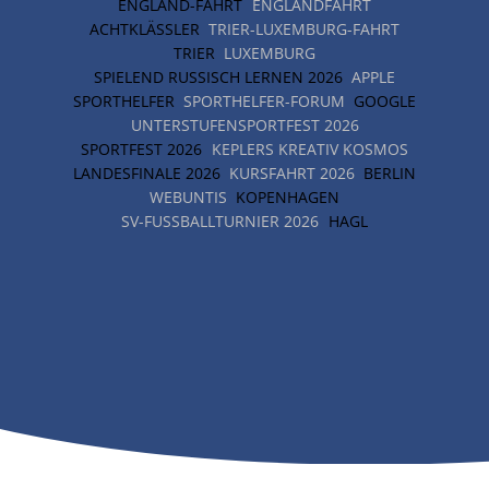
ENGLAND-FAHRT
ENGLANDFAHRT
ACHTKLÄSSLER
TRIER-LUXEMBURG-FAHRT
TRIER
LUXEMBURG
SPIELEND RUSSISCH LERNEN 2026
APPLE
SPORTHELFER
SPORTHELFER-FORUM
GOOGLE
UNTERSTUFENSPORTFEST 2026
SPORTFEST 2026
KEPLERS KREATIV KOSMOS
LANDESFINALE 2026
KURSFAHRT 2026
BERLIN
WEBUNTIS
KOPENHAGEN
SV-FUSSBALLTURNIER 2026
HAGL