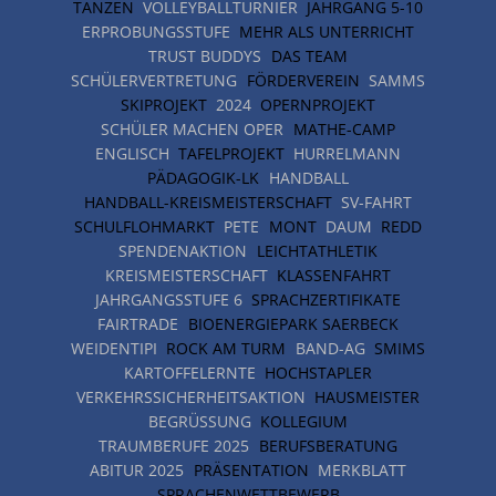
TANZEN
VOLLEYBALLTURNIER
JAHRGANG 5-10
ERPROBUNGSSTUFE
MEHR ALS UNTERRICHT
TRUST BUDDYS
DAS TEAM
SCHÜLERVERTRETUNG
FÖRDERVEREIN
SAMMS
SKIPROJEKT
2024
OPERNPROJEKT
SCHÜLER MACHEN OPER
MATHE-CAMP
ENGLISCH
TAFELPROJEKT
HURRELMANN
PÄDAGOGIK-LK
HANDBALL
HANDBALL-KREISMEISTERSCHAFT
SV-FAHRT
SCHULFLOHMARKT
PETE
MONT
DAUM
REDD
SPENDENAKTION
LEICHTATHLETIK
KREISMEISTERSCHAFT
KLASSENFAHRT
JAHRGANGSSTUFE 6
SPRACHZERTIFIKATE
FAIRTRADE
BIOENERGIEPARK SAERBECK
WEIDENTIPI
ROCK AM TURM
BAND-AG
SMIMS
KARTOFFELERNTE
HOCHSTAPLER
VERKEHRSSICHERHEITSAKTION
HAUSMEISTER
BEGRÜSSUNG
KOLLEGIUM
TRAUMBERUFE 2025
BERUFSBERATUNG
ABITUR 2025
PRÄSENTATION
MERKBLATT
SPRACHENWETTBEWERB