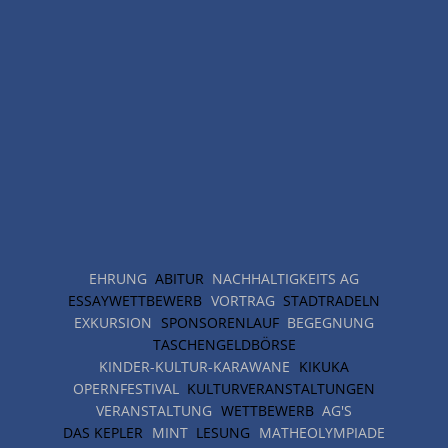
EHRUNG
ABITUR
NACHHALTIGKEITS AG
ESSAYWETTBEWERB
VORTRAG
STADTRADELN
EXKURSION
SPONSORENLAUF
BEGEGNUNG
TASCHENGELDBÖRSE
KINDER-KULTUR-KARAWANE
KIKUKA
OPERNFESTIVAL
KULTURVERANSTALTUNGEN
VERANSTALTUNG
WETTBEWERB
AG'S
DAS KEPLER
MINT
LESUNG
MATHEOLYMPIADE