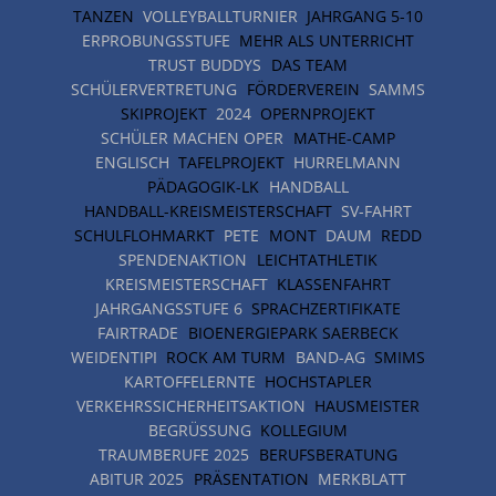
TANZEN
VOLLEYBALLTURNIER
JAHRGANG 5-10
ERPROBUNGSSTUFE
MEHR ALS UNTERRICHT
TRUST BUDDYS
DAS TEAM
SCHÜLERVERTRETUNG
FÖRDERVEREIN
SAMMS
SKIPROJEKT
2024
OPERNPROJEKT
SCHÜLER MACHEN OPER
MATHE-CAMP
ENGLISCH
TAFELPROJEKT
HURRELMANN
PÄDAGOGIK-LK
HANDBALL
HANDBALL-KREISMEISTERSCHAFT
SV-FAHRT
SCHULFLOHMARKT
PETE
MONT
DAUM
REDD
SPENDENAKTION
LEICHTATHLETIK
KREISMEISTERSCHAFT
KLASSENFAHRT
JAHRGANGSSTUFE 6
SPRACHZERTIFIKATE
FAIRTRADE
BIOENERGIEPARK SAERBECK
WEIDENTIPI
ROCK AM TURM
BAND-AG
SMIMS
KARTOFFELERNTE
HOCHSTAPLER
VERKEHRSSICHERHEITSAKTION
HAUSMEISTER
BEGRÜSSUNG
KOLLEGIUM
TRAUMBERUFE 2025
BERUFSBERATUNG
ABITUR 2025
PRÄSENTATION
MERKBLATT