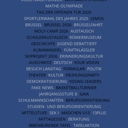
MATHE-OLYMPIADE
TAG DER OFFENEN TÜR 2026
SPORTLERWAHL DES JAHRES 2025
LEMOS
BRÜSSEL
BRÜSSEL 2026
BRÜSSELFAHRT
MOLY-CAMP 2026
AUSTAUSCH
SCHÜLERAUSTAUSCH
RÖMERMUSEUM
GESCHICHTE
JUGEND DEBATTIERT
KLIMAWANDEL
FÜNFTKLÄSSLER
SKIPROJEKT 2026
ERINNERUNGSKULTUR
AUSCHWITZ
DEUTSCH
YOUR VISION
BESUCH LANDTAG
FORMULAR
POLITIK
THEATER
KULTUR
FRÜHLINGSPARTY
DEMOKRATISIERUNG
YOUNG LEADERS
FAKE NEWS
BASKETBALLTURNIER
JAHRGANGSSTUFE 8
GAIA
SCHULMANNSCHAFTEN
BERUFSORIENTIERUNG
STUDIEN- UND BERUFSORIENTIERUNG
MITTELSTUFE
SEK I
MÄDCHEN U15
13PLUS
MITTAGESSEN
BERATUNG
IBBENBÜRENER TAFEL
TAFELAKTION