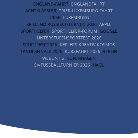
ENGLAND-FAHRT
ENGLANDFAHRT
ACHTKLÄSSLER
TRIER-LUXEMBURG-FAHRT
TRIER
LUXEMBURG
SPIELEND RUSSISCH LERNEN 2026
APPLE
SPORTHELFER
SPORTHELFER-FORUM
GOOGLE
UNTERSTUFENSPORTFEST 2026
SPORTFEST 2026
KEPLERS KREATIV KOSMOS
LANDESFINALE 2026
KURSFAHRT 2026
BERLIN
WEBUNTIS
KOPENHAGEN
SV-FUSSBALLTURNIER 2026
HAGL