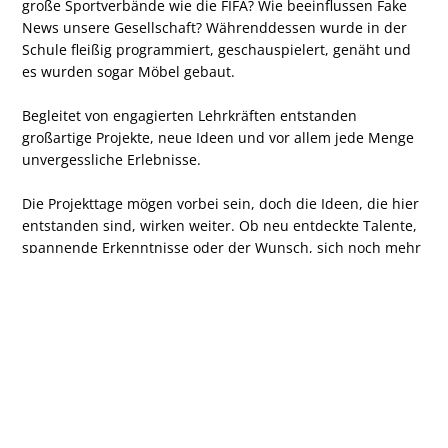
große Sportverbände wie die FIFA? Wie beeinflussen Fake
News unsere Gesellschaft? Währenddessen wurde in der
Schule fleißig programmiert, geschauspielert, genäht und
es wurden sogar Möbel gebaut.
Begleitet von engagierten Lehrkräften entstanden
großartige Projekte, neue Ideen und vor allem jede Menge
unvergessliche Erlebnisse.
Die Projekttage mögen vorbei sein, doch die Ideen, die hier
entstanden sind, wirken weiter. Ob neu entdeckte Talente,
spannende Erkenntnisse oder der Wunsch, sich noch mehr
für Umwelt, Politik, Technik oder die mentale Gesundheit
zu engagieren – die zwei Tage haben gezeigt, was möglich
ist, wenn wir gemeinsam anpacken.
Wir freuen uns schon jetzt auf das nächste Jahr – mit noch
mehr kreativen Projekten, frischen Ideen und
unvergesslichen Momenten!
Kim Semrau (Q1) für den Literaturkurs redaktionelles