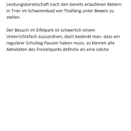
Leistungsbereitschaft nach den bereits erlaufenen Metern
in Trier im Schwimmbad von Thalfang unter Beweis zu
stellen.
Der Besuch im Eifelpark ist schwerlich einem
Unterrichtsfach zuzuordnen, doch bedenkt man, dass ein
regulärer Schultag Pausen haben muss, so können alle
Aktivitäten des Freizeitparks definitiv als eine solche
gedeutet werden.
Am Ende dieser ereigniseichen Fahrt ließen es sich die
begleitenden Lehrkräfte Herr van Dijk, Frau Heimeshoff und
Frau Grabitz nicht nehmen, den 42 Schülerinnen und
Schülern ein Feedback zu geben, so wie sie es im regulären
Unterricht auch gewohnt sind: „Ihr wart eine fantastische
Gruppe und die Zeit mit euch hat richtig viel Spaß
gemacht!“