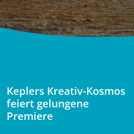
Keplers Kreativ-Kosmos
feiert gelungene
Premiere