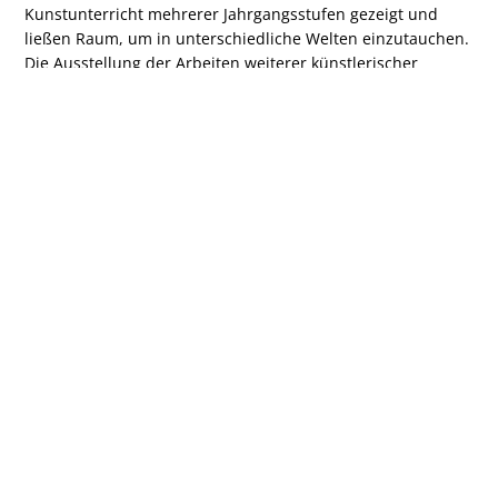
Kunstunterricht mehrerer Jahrgangsstufen gezeigt und
ließen Raum, um in unterschiedliche Welten einzutauchen.
Die Ausstellung der Arbeiten weiterer künstlerischer
Arbeiten einzelner Schülerinnen sowie der Kunst- und
Häkel-AG bereicherten den Abend ebenfalls.
Auch für das leibliche Wohl war bestens gesorgt. Die
Schülervertretung übernahm den Grillstand und versorgte
die Besucher mit frisch gegrillten Würstchen. Die
Schülerinnen und Schüler der Q1 verkauften Getränke,
Kuchen und Süßigkeiten.
Hinter der gelungenen Premiere stand ein engagiertes
Organisationsteam. Frau Heimeshoff, Frau Halverscheid,
Frau Meyring, Frau Pelz und Herr Göttsche stellten
gemeinsam mit vielen anderen Helfern eine Veranstaltung
auf die Beine, die den kreativen Ideenreichtum und das
große Engagement der Schülerinnen und Schüler
eindrucksvoll in den Mittelpunkt stellte.