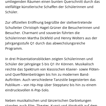
umliegenden Räumen einen bunten Querschnitt durch das
vielfältige künstlerische Schaffen der Schülerinnen und
Schüler.
Zur offiziellen Eröffnung begrüßte der stellvertretende
Schulleiter Christoph Hagel-Grüner die Besucherinnen und
Besucher. Charmant und souverän führten die
Schülerinnen Martha Dickfeld und Henny Wolters aus der
Jahrgangsstufe Q1 durch das abwechslungsreiche
Programm.
In drei Präsentationsblöcken zeigten Schülerinnen und
Schüler der Jahrgänge 5 bis Q1 ihr Können. Musikalisch
reichte das Spektrum von klassischen Klavier- sowie Flöten-
und Querflötenbeiträgen bis hin zu modernen Band-
Auftritten. Auch verschiedene Tanzstile begeisterten das
Publikum – von Hip-Hop über Stepptanz bis hin zu einem
eindrucksvollen K-Pop-Solo.
Neben musikalischen und tänzerischen Darbietungen
standen auch Film, Theater, Kunst und Akrobatik auf dem